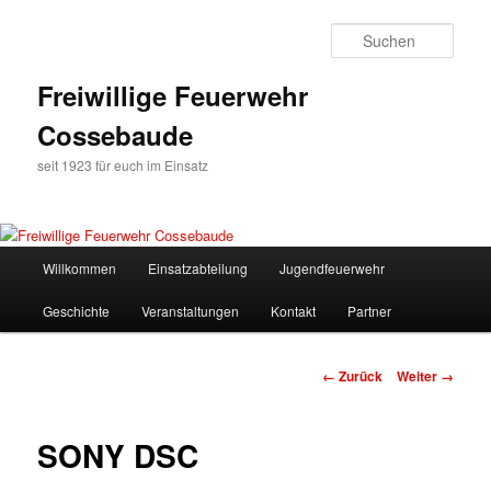
Zum
Inhalt
Such
wechseln
Freiwillige Feuerwehr
Cossebaude
seit 1923 für euch im Einsatz
Hauptmenü
Willkommen
Einsatzabteilung
Jugendfeuerwehr
Geschichte
Veranstaltungen
Kontakt
Partner
Bilder-
← Zurück
Weiter →
Navigation
SONY DSC