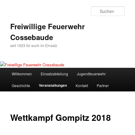
Zum
Inhalt
Such
wechseln
Freiwillige Feuerwehr
Cossebaude
seit 1923 für euch im Einsatz
Hauptmenü
Willkommen
Einsatzabteilung
Jugendfeuerwehr
Veranstaltungen
Geschichte
Kontakt
Partner
Wettkampf Gompitz 2018