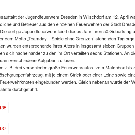
sauftakt der Jugendfeuerwehr Dresden in Wilschdorf am 12. April wa
dliche und Betreuer aus den einzelnen Feuerwehren der Stadt Dresd
 Die dortige Jugendfeuerwehr feiert dieses Jahr ihren 50.Geburtstag 
ter dem Motto „Teamday – Spiele ohne Grenzen“ stehenden Tag organi
en wurden entsprechende ihres Alters in insgesamt sieben Gruppen a
n sich nacheinander zu den im Ort verteilten sechs Stationen. An di
sam verschiedene Aufgaben zu lösen.
n z. B. drei verschieden große Feuerwehrautos, vom Matchbox bis
Löschgruppenfahrzeug, mit je einem Strick oder einer Leine sowie ei
 Feuerwehrknoten eingebunden werden. Gleich nebenan wurde der 
fette durchgeführt.