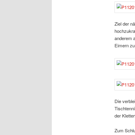
Ziel der n
hochzukra
anderem au
Eimern zu 
Die verble
Tischtenni
der Klette
Zum Schlu