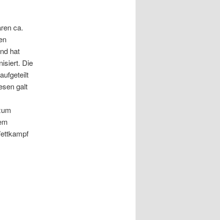
ren ca.
en
und hat
siert. Die
ufgeteilt
esen galt
 zum
nem
Wettkampf