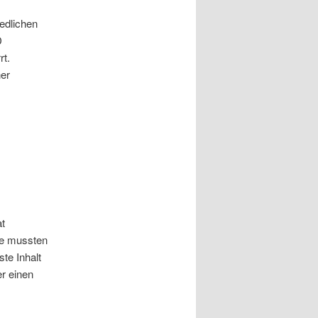
edlichen
D
rt.
ner
at
Sie mussten
te Inhalt
r einen