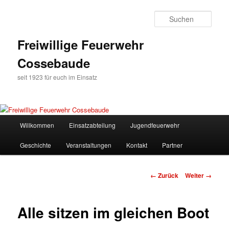
Zum
Inhalt
Such
wechseln
Freiwillige Feuerwehr
Cossebaude
seit 1923 für euch im Einsatz
Hauptmenü
Willkommen
Einsatzabteilung
Jugendfeuerwehr
Geschichte
Veranstaltungen
Kontakt
Partner
Bilder-
← Zurück
Weiter →
Navigation
Alle sitzen im gleichen Boot