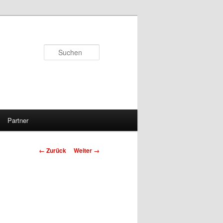
Suchen
Partner
Bilder-
← Zurück
Weiter →
Navigation