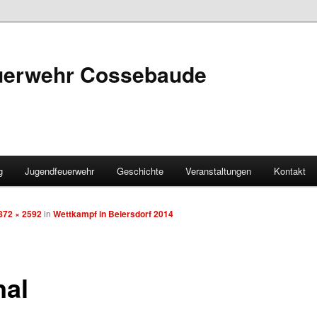
euerwehr Cossebaude
g
Jugendfeuerwehr
Geschichte
Veranstaltungen
Kontakt
872 × 2592
in
Wettkampf in Beiersdorf 2014
nal