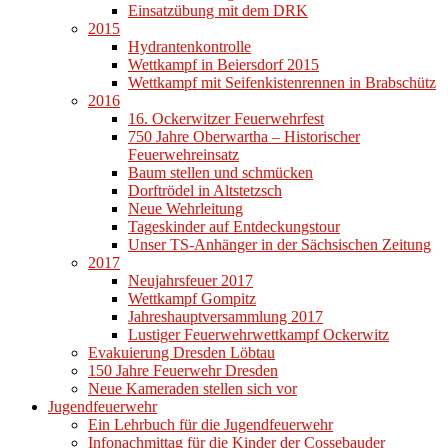
Einsatzübung mit dem DRK
2015
Hydrantenkontrolle
Wettkampf in Beiersdorf 2015
Wettkampf mit Seifenkistenrennen in Brabschütz
2016
16. Ockerwitzer Feuerwehrfest
750 Jahre Oberwartha – Historischer
Feuerwehreinsatz
Baum stellen und schmücken
Dorftrödel in Altstetzsch
Neue Wehrleitung
Tageskinder auf Entdeckungstour
Unser TS-Anhänger in der Sächsischen Zeitung
2017
Neujahrsfeuer 2017
Wettkampf Gompitz
Jahreshauptversammlung 2017
Lustiger Feuerwehrwettkampf Ockerwitz
Evakuierung Dresden Löbtau
150 Jahre Feuerwehr Dresden
Neue Kameraden stellen sich vor
Jugendfeuerwehr
Ein Lehrbuch für die Jugendfeuerwehr
Infonachmittag für die Kinder der Cossebauder