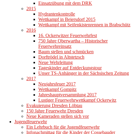
Einsatzübung mit dem DRK
2015
Hydrantenkontrolle
Wettkampf in Beiersdorf 2015
Wettkampf mit Seifenkistenrennen in Brabschütz
2016
16. Ockerwitzer Feuerwehrfest
750 Jahre Oberwartha – Historischer
Feuerwehreinsatz
Baum stellen und schmücken
Dorftrödel in Altstetzsch
Neue Wehrleitung
Tageskinder auf Entdeckungstour
Unser TS-Anhänger in der Sächsischen Zeitung
2017
Neujahrsfeuer 2017
Wettkampf Gompitz
Jahreshauptversammlung 2017
Lustiger Feuerwehrwettkampf Ockerwitz
Evakuierung Dresden Löbtau
150 Jahre Feuerwehr Dresden
Neue Kameraden stellen sich vor
Jugendfeuerwehr
Ein Lehrbuch für die Jugendfeuerwehr
Infonachmittag für die Kinder der Cossebauder