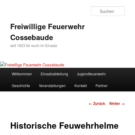
Zum
Inhalt
Such
wechseln
Freiwillige Feuerwehr
Cossebaude
seit 1923 für euch im Einsatz
Hauptmenü
Willkommen
Einsatzabteilung
Jugendfeuerwehr
Geschichte
Veranstaltungen
Kontakt
Partner
Bilder-
← Zurück
Weiter →
Navigation
Historische Feuwehrhelme