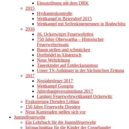
Einsatzübung mit dem DRK
2015
Hydrantenkontrolle
Wettkampf in Beiersdorf 2015
Wettkampf mit Seifenkistenrennen in Brabschütz
2016
16. Ockerwitzer Feuerwehrfest
750 Jahre Oberwartha – Historischer
Feuerwehreinsatz
Baum stellen und schmücken
Dorftrödel in Altstetzsch
Neue Wehrleitung
Tageskinder auf Entdeckungstour
Unser TS-Anhänger in der Sächsischen Zeitung
2017
Neujahrsfeuer 2017
Wettkampf Gompitz
Jahreshauptversammlung 2017
Lustiger Feuerwehrwettkampf Ockerwitz
Evakuierung Dresden Löbtau
150 Jahre Feuerwehr Dresden
Neue Kameraden stellen sich vor
Jugendfeuerwehr
Ein Lehrbuch für die Jugendfeuerwehr
Infonachmittag für die Kinder der Cossebauder