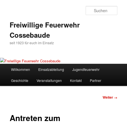
Zum
Inhalt
Such
wechseln
Freiwillige Feuerwehr
Cossebaude
seit 1923 für euch im Einsatz
Hauptmenü
Willkommen
Einsatzabteilung
Jugendfeuerwehr
Geschichte
Veranstaltungen
Kontakt
Partner
Bilder-
Weiter →
Navigation
Antreten zum