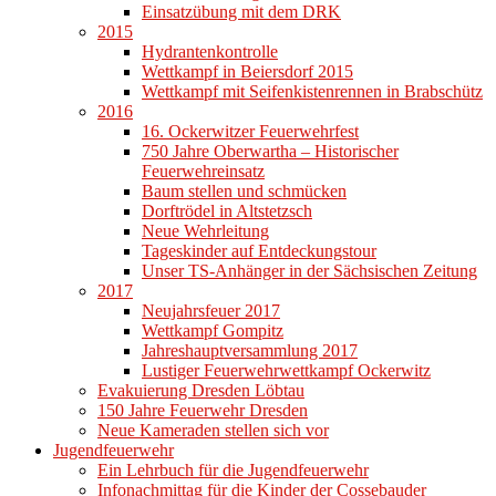
Einsatzübung mit dem DRK
2015
Hydrantenkontrolle
Wettkampf in Beiersdorf 2015
Wettkampf mit Seifenkistenrennen in Brabschütz
2016
16. Ockerwitzer Feuerwehrfest
750 Jahre Oberwartha – Historischer
Feuerwehreinsatz
Baum stellen und schmücken
Dorftrödel in Altstetzsch
Neue Wehrleitung
Tageskinder auf Entdeckungstour
Unser TS-Anhänger in der Sächsischen Zeitung
2017
Neujahrsfeuer 2017
Wettkampf Gompitz
Jahreshauptversammlung 2017
Lustiger Feuerwehrwettkampf Ockerwitz
Evakuierung Dresden Löbtau
150 Jahre Feuerwehr Dresden
Neue Kameraden stellen sich vor
Jugendfeuerwehr
Ein Lehrbuch für die Jugendfeuerwehr
Infonachmittag für die Kinder der Cossebauder